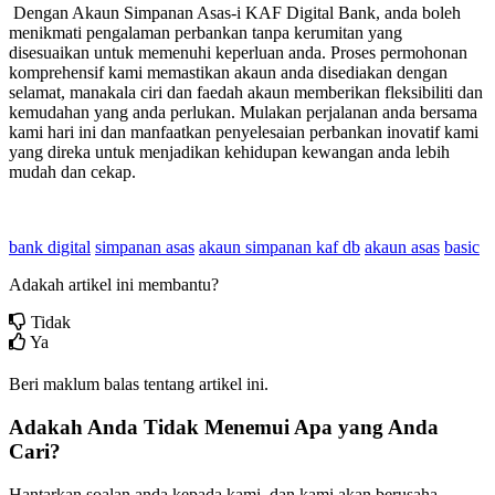
Dengan Akaun Simpanan Asas-i KAF Digital Bank, anda boleh
menikmati pengalaman perbankan tanpa kerumitan yang
disesuaikan untuk memenuhi keperluan anda. Proses permohonan
komprehensif kami memastikan akaun anda disediakan dengan
selamat, manakala ciri dan faedah akaun memberikan fleksibiliti dan
kemudahan yang anda perlukan. Mulakan perjalanan anda bersama
kami hari ini dan manfaatkan penyelesaian perbankan inovatif kami
yang direka untuk menjadikan kehidupan kewangan anda lebih
mudah dan cekap.
bank digital
simpanan asas
akaun simpanan kaf db
akaun asas
basic
Adakah artikel ini membantu?
Tidak
Ya
Beri maklum balas tentang artikel ini.
Adakah Anda Tidak Menemui Apa yang Anda
Cari?
Hantarkan soalan anda kepada kami, dan kami akan berusaha