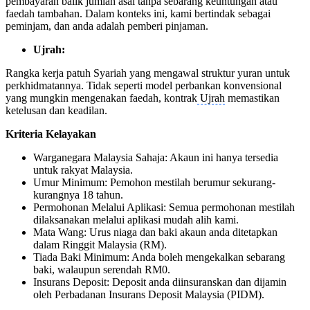
pembayaran balik jumlah asal tanpa sebarang keuntungan atau
faedah tambahan. Dalam konteks ini, kami bertindak sebagai
peminjam, dan anda adalah pemberi pinjaman.
Ujrah:
Rangka kerja patuh Syariah yang mengawal struktur yuran untuk
perkhidmatannya. Tidak seperti model perbankan konvensional
yang mungkin mengenakan faedah, kontrak
Ujrah
memastikan
ketelusan dan keadilan.
Kriteria Kelayakan
Warganegara Malaysia Sahaja: Akaun ini hanya tersedia
untuk rakyat Malaysia.
Umur Minimum: Pemohon mestilah berumur sekurang-
kurangnya 18 tahun.
Permohonan Melalui Aplikasi: Semua permohonan mestilah
dilaksanakan melalui aplikasi mudah alih kami.
Mata Wang: Urus niaga dan baki akaun anda ditetapkan
dalam Ringgit Malaysia (RM).
Tiada Baki Minimum: Anda boleh mengekalkan sebarang
baki, walaupun serendah RM0.
Insurans Deposit: Deposit anda diinsuranskan dan dijamin
oleh Perbadanan Insurans Deposit Malaysia (PIDM).